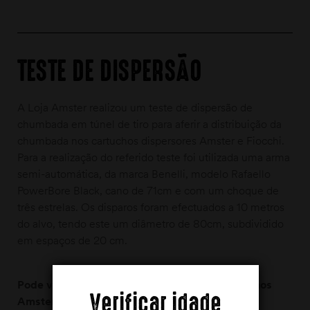
TESTE DE DISPERSÃO
A Loja Amster realizou um teste de dispersão de
chumbada em túnel de tiro para aferir a distribuição da
chumbada nos cartuchos dispersores Amster e Fiocchi.
Para a realização do referido teste foi utilizada uma arma
semi-automática, da marca Benelli, modelo Rafaello
PowerBore Black, cano de 71cm e com um choque de
três estrelas. Os disparos foram efectuados a 10 metros
do alvo, tendo este um diâmetro de 80cm, subdividido
em espaços de 20 cm.
Pode ver todo o teste de dispersão dos cartuchos
Verificar idade
Amster e Fiocchi no blog do site ou no canal do