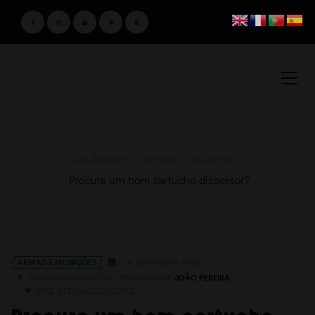
Loja Amster
>
Armas e munições
>
Procura um bom cartucho dispersor?
ARMAS E MUNIÇÕES
7 DE SETEMBRO, 2025
252 VISUALIZAÇÕES
ESCRITO POR
JOÃO PEREIRA
/
252 VISUALIZAÇÕES