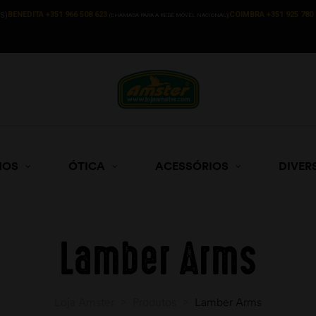
BENEDITA +351 966 508 623
COIMBRA +351 925 780 
S)
(CHAMADA PARA A REDE MÓVEL NACIONAL))
HOS
ÓTICA
ACESSÓRIOS
DIVER
Lamber Arms
Loja Amster
>
Produtos
>
Lamber Arms