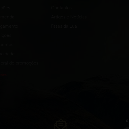
uções
Contactos
comenda
Artigos e Notícias
agamento
Fases da Lua
ições
quentes
vacidade
eral de promoções
S