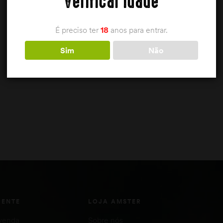
Verificar idade
É preciso ter
18
anos para entrar.
Sim
Não
IENTE
LOJA AMSTER
venda
Sobre nós