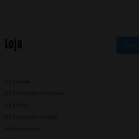
Loja
Não fo
[+]
2 Armas
[+]
3 Munições /Cartuchos
[+]
4 Ótica
[+]
5 Vestuário/ Calçado
[+]
6 Acessórios