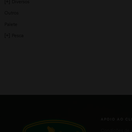
[+]
Diversos
Outros
Palete
[+]
Pesca
moções
APOIO AO CL
Condições de 