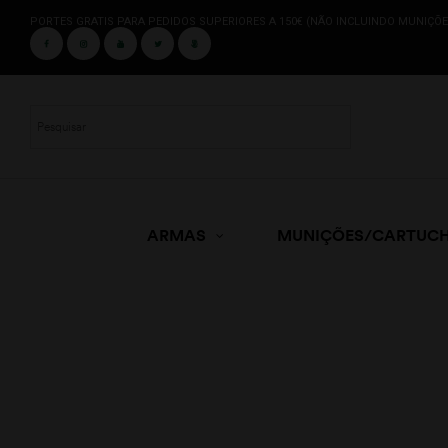
PORTES GRATIS PARA PEDIDOS SUPERIORES A 150€ (NÃO INCLUINDO MUNIÇÕE
ARMAS
MUNIÇÕES/CARTUC