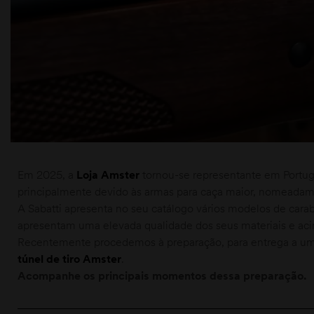
moções
Em 2025, a
Loja Amster
tornou-se representante em Portug
principalmente devido às armas para caça maior, nomeadame
A Sabatti apresenta no seu catálogo vários modelos de cara
apresentam uma elevada qualidade dos seus materiais e aci
Recentemente procedemos à preparação, para entrega a um
túnel de tiro Amster
.
Acompanhe os principais momentos dessa preparação.