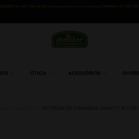
BENEDITA +351 966 508 623
COIMBRA +351 925 780 
S)
(CHAMADA PARA A REDE MÓVEL NACIONAL))
HOS
ÓTICA
ACESSÓRIOS
DIVER
mas e munições
>
ENTREGA DE CARABINA SABATTI ROVER