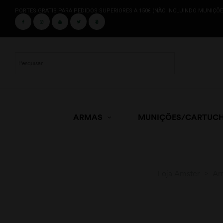
PORTES GRATIS PARA PEDIDOS SUPERIORES A 150€ (NÃO INCLUINDO MUNIÇÕE
ARMAS
MUNIÇÕES/CARTUC
Loja Amster
>
Ar