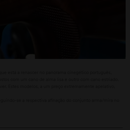
que está a renascer no panorama cinegético português,
ostos com um cano de alma lisa e outro com cano estriado.
over. Estes modelos, a um preço extremamente apelativo,
eguindo-se a respectiva afinação do conjunto arma/mira no