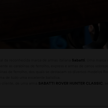
al da reconhecida marca de armas italiana
Sabatti
. Uma marca 
nte as carabinas de ferrolho, express e armas de canos sobrep
binas de ferrolho, dos quais se destacam os diversos modelos R
ma de tudo uma excelente balística.
 cliente, de uma arma
SABATTI ROVER HUNTER CLASSIC
, s