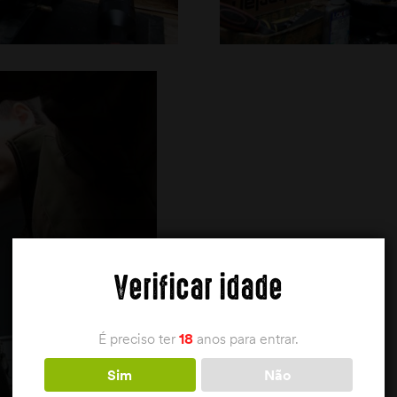
Verificar idade
É preciso ter
18
anos para entrar.
Sim
Não