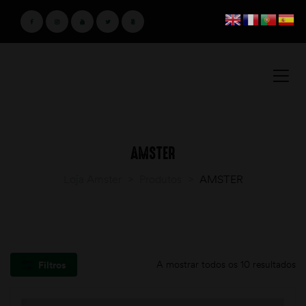
AMSTER
Loja Amster
>
Produtos
>
AMSTER
A mostrar todos os 10 resultados
Filtros