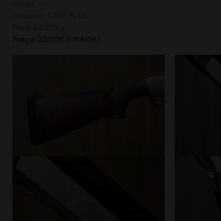
Almas: —-
Choques: CRIO PLUS
Peso: 3.020 kg
Preço: 2300€ (USADA)