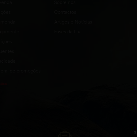
venda
Sobre nós
uções
Contactos
comenda
Artigos e Notícias
agamento
Fases da Lua
ições
quentes
vacidade
eral de promoções
S