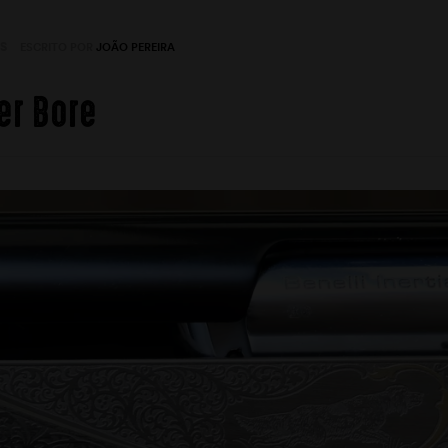
S
ESCRITO POR
JOÃO PEREIRA
er Bore