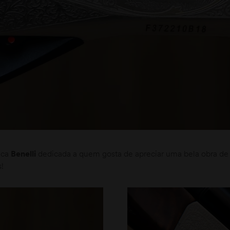
ica
Benelli
dedicada a quem gosta de apreciar uma bela obra de 
s!