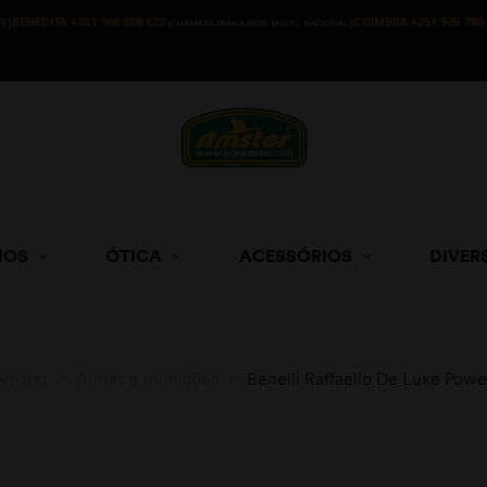
BENEDITA +351 966 508 623
COIMBRA +351 925 780 
S)
(CHAMADA PARA A REDE MÓVEL NACIONAL))
HOS
ÓTICA
ACESSÓRIOS
DIVER
Amster
>
Armas e munições
>
Benelli Raffaello De Luxe Powe