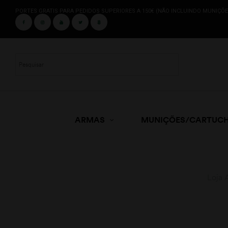
PORTES GRATIS PARA PEDIDOS SUPERIORES A 150€ (NÃO INCLUINDO MUNIÇÕE
ARMAS
MUNIÇÕES/CARTUC
Loja 