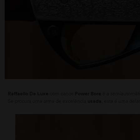
moções
Raffaello De Luxe
com canos
Power Bore
é a semiautomát
Se procura uma arma de excelência
usada
, esta é uma dela