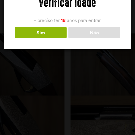
Verificar idade
É preciso ter
18
anos para entrar.
Sim
Não