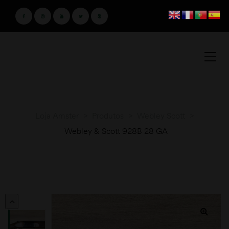
Loja Amster
>
Produtos
>
Webley Scott
>
Webley & Scott 928B 28 GA