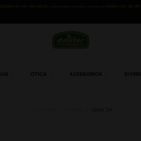
BENEDITA +351 966 508 623
COIMBRA +351 925 780 
S)
(CHAMADA PARA A REDE MÓVEL NACIONAL))
HOS
ÓTICA
ACESSÓRIOS
DIVER
Loja Amster
>
Produtos
>
Glock 34