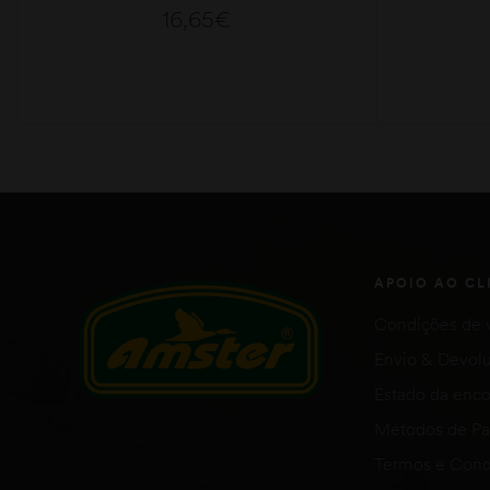
16,65
€
ADICIONAR
APOIO AO CL
Condições de 
Envio & Devol
Estado da en
Métodos de P
Termos e Cond