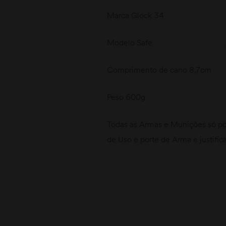
Marca Glock 34
Modelo Safe
Comprimento de cano 8,7cm
Peso 600g
Todas as Armas e Munições só po
de Uso e porte de Arma e justific