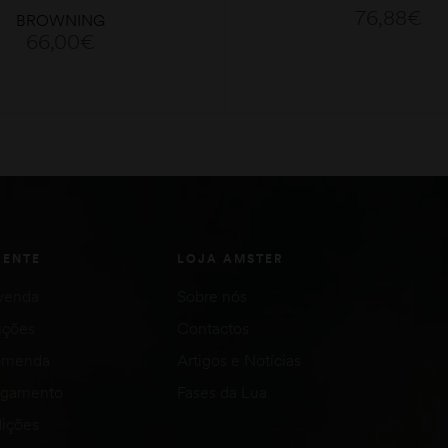
76,88
€
BROWNING
66,00
€
ADICIONAR
ADICIONAR
IENTE
LOJA AMSTER
venda
Sobre nós
uções
Contactos
comenda
Artigos e Notícias
agamento
Fases da Lua
ições