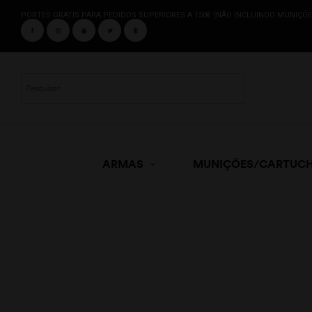
PORTES GRATIS PARA PEDIDOS SUPERIORES A 150€ (NÃO INCLUINDO MUNIÇÕE
ARMAS
MUNIÇÕES/CARTUC