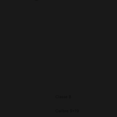
moções
Classe B
Calibre 9×19