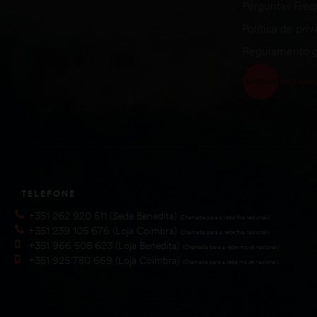
Perguntas Fre
Política de pri
Regulamento g
TELEFONE
+351 262 920 511 (Sede Benedita)
(Chamada para a rede fixa nacional))
+351 239 105 676 (Loja Coimbra)
(Chamada para a rede fixa nacional))
+351 966 508 623 (Loja Benedita)
(Chamada para a rede móvel nacional))
+351 925 780 669 (Loja Coimbra)
(Chamada para a rede móvel nacional))