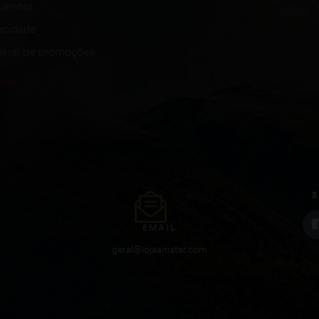
quentes
vacidade
eral de promoções
S
EMAIL
geral@lojaamster.com