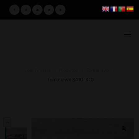
Loja Amster
>
Produtos
>
Tomahawk
>
Tomahawk S410 .410