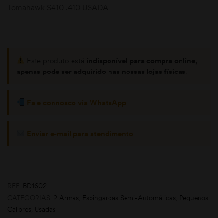
Tomahawk S410 .410 USADA
Este produto está
indisponível para compra online,
apenas pode ser adquirido nas nossas lojas físicas
.
moções
Fale connosco via WhatsApp
Enviar e-mail para atendimento
REF:
BD1602
CATEGORIAS:
2 Armas
,
Espingardas Semi-Automáticas
,
Pequenos
Calibres
,
Usadas