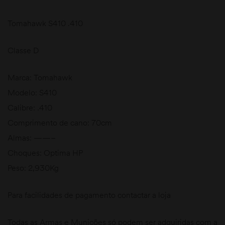
Tomahawk S410 .410
Classe D
Marca: Tomahawk
Modelo: S410
Calibre: .410
Comprimento de cano: 70cm
Almas: ——–
Choques: Optima HP
Peso: 2,930Kg
Para facilidades de pagamento contactar a loja
Todas as Armas e Munições só podem ser adquiridas com a