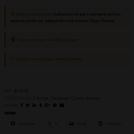
Este produto está
indisponível para compra online,
apenas pode ser adquirido nas nossas lojas físicas
.
Fale connosco via WhatsApp
Enviar e-mail para atendimento
omoções
REF:
BC1636
CATEGORIAS:
2 Armas
,
Carabinas
,
Culatra Simples
SHARE:
Partilhar:
Facebook
X
Email
LinkedIn