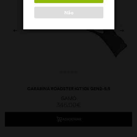
Não
CARABINA ROADSTER IGT10X GEN2-5,5
GAMO
346,00
€
ADICIONAR