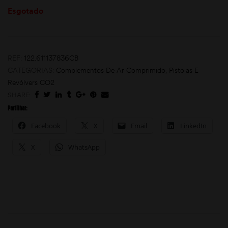
Esgotado
REF:
122.611137836CB
CATEGORIAS:
Complementos De Ar Comprimido
,
Pistolas E
Revólvers CO2
SHARE:
moções
Partilhar:
Facebook
X
Email
LinkedIn
X
WhatsApp