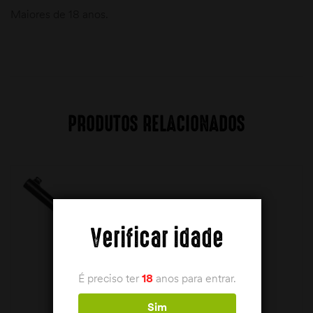
Maiores de 18 anos.
PRODUTOS RELACIONADOS
Verificar idade
É preciso ter
18
anos para entrar.
Sim