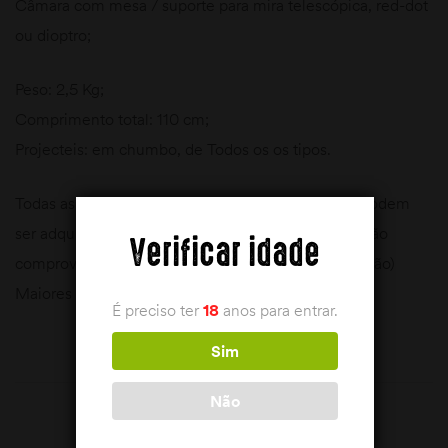
Câmara com mesa / suporte para mira telescópica, red-dot
ou dioptro;
Peso: 2,5 Kg;
Comprimento total: 110 cm;
Projecteis: em chumbo, de Todos os os tipos.
Todas as Armas de Ar Comprimido (Classe G) só podem
ser adquiridas com a apresentação de documentação
Verificar idade
comprovativa da Identidade (BI ou Cartão de Cidadão)
Maiores de 18 anos.
É preciso ter
18
anos para entrar.
Sim
Não