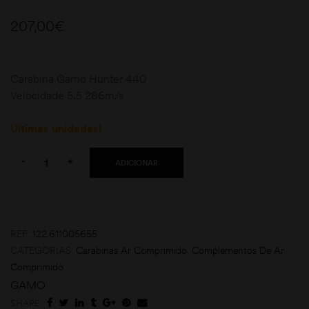
207,00
€
Carabina Gamo Hunter 440
Velocidade 5,5 286m/s
Últimas unidades!
moções
Quantity:
-
+
ADICIONAR
REF:
122.611005655
CATEGORIAS:
Carabinas Ar Comprimido
,
Complementos De Ar
Comprimido
GAMO
SHARE: