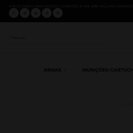
PORTES GRATIS PARA PEDIDOS SUPERIORES A 150€ (NÃO INCLUINDO MUNIÇÕE
ARMAS
MUNIÇÕES/CARTUC
Loja