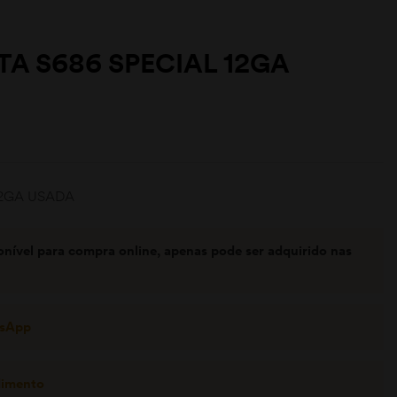
TA S686 SPECIAL 12GA
 12GA USADA
onível para compra online, apenas pode ser adquirido nas
tsApp
dimento