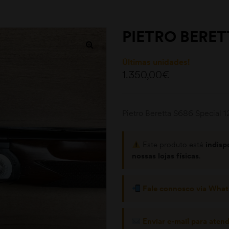
PIETRO BERET
Últimas unidades!
1.350,00
€
Pietro Beretta S686 Special
Este produto está
indisp
nossas lojas físicas
.
Fale connosco via Wha
Enviar e-mail para aten