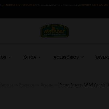
BENEDITA +351 966 508 623
COIMBRA +351 925 780 
S)
(CHAMADA PARA A REDE MÓVEL NACIONAL))
HOS
ÓTICA
ACESSÓRIOS
DIVER
 Amster
>
Produtos
>
Beretta
>
Pietro Beretta S686 Special