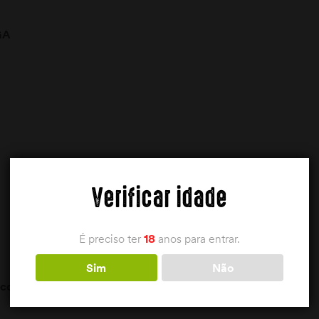
GA
no: 71cm
Verificar idade
É preciso ter
18
anos para entrar.
Sim
Não
contactar a loja