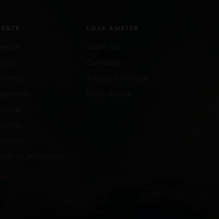
IENTE
LOJA AMSTER
venda
Sobre nós
uções
Contactos
comenda
Artigos e Notícias
agamento
Fases da Lua
ições
quentes
vacidade
eral de promoções