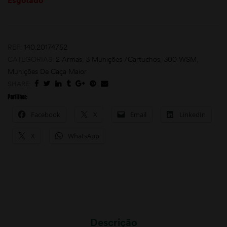
Esgotado
REF:
140.20174752
CATEGORIAS:
2 Armas
,
3 Munições /Cartuchos
,
300 WSM
,
Munições De Caça Maior
SHARE:
Partilhar:
moções
Facebook
X
Email
LinkedIn
X
WhatsApp
Descrição