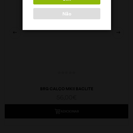
Não
BRG CALÇO MKII BACLITE
56,00
€
ADICIONAR