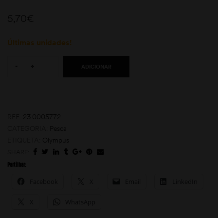
5,70
€
Últimas unidades!
Quantity:
-
+
ADICIONAR
moções
REF:
23.0005772
CATEGORIA:
Pesca
ETIQUETA:
Olympus
SHARE:
Partilhar:
Facebook
X
Email
LinkedIn
X
WhatsApp