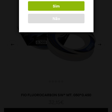
Sim
Não
FIO FLUOROCARBON SW* MT. 050*0.450
32,15
€