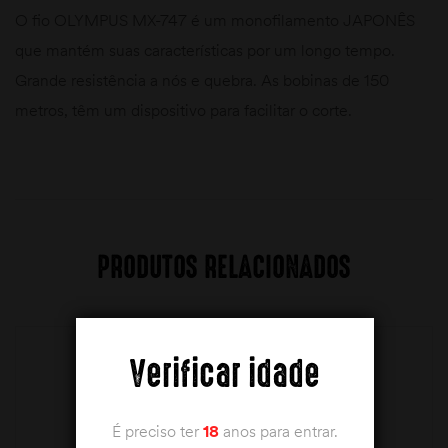
O fio OLYMPUS MX-747 é um monofilamento JAPONÊS
que mantém suas características por um longo tempo.
Grande resistência a nós e quebra. As bobinas de 150
metros, têm um dispositivo para facilitar o corte.
PRODUTOS RELACIONADOS
Verificar idade
É preciso ter
18
anos para entrar.