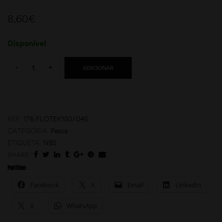
8,60
€
Disponível
Quantity:
-
+
ADICIONAR
moções
REF:
176.FLOTEK150/045
CATEGORIA:
Pesca
ETIQUETA:
NBS
SHARE:
Partilhar:
Facebook
X
Email
LinkedIn
X
WhatsApp