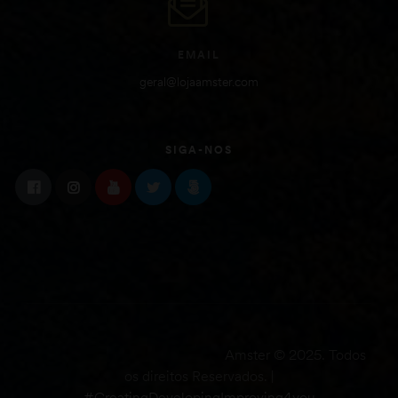
EMAIL
geral@lojaamster.com
SIGA-NOS
Amster © 2025. Todos
os direitos Reservados. |
#CreatingDevelopingImproving4you