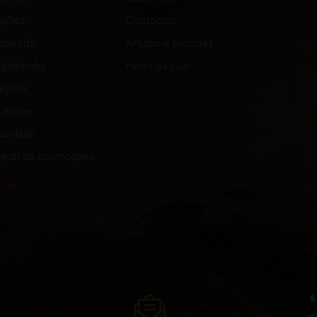
uções
Contactos
comenda
Artigos e Notícias
agamento
Fases da Lua
ições
quentes
vacidade
eral de promoções
S