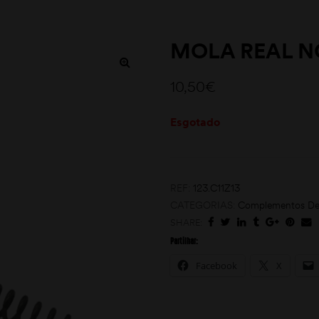
MOLA REAL N
10,50
€
Esgotado
REF:
123.C11Z13
CATEGORIAS:
Complementos De
SHARE:
Partilhar:
Facebook
X