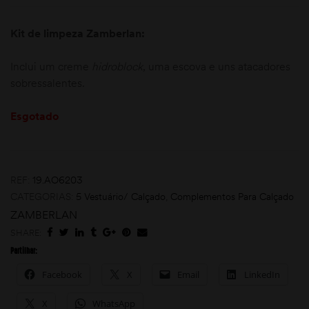
Kit de limpeza Zamberlan:
Inclui um creme
hidroblock
, uma escova e uns atacadores
sobressalentes.
Esgotado
moções
REF:
19.AO6203
CATEGORIAS:
5 Vestuário/ Calçado
,
Complementos Para Calçado
ZAMBERLAN
SHARE:
Partilhar:
Facebook
X
Email
LinkedIn
X
WhatsApp