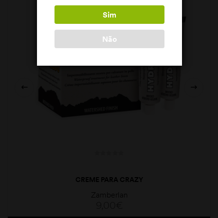
Sim
Não
CREME PARA CRAZY
Zamberlan
9,00
€