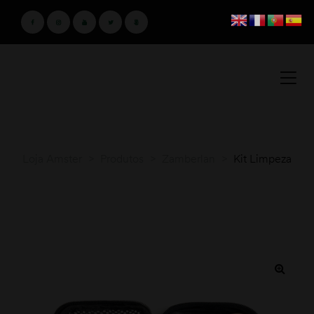
Loja Amster
>
Produtos
>
Zamberlan
>
Kit Limpeza