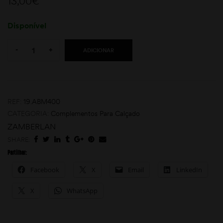
13,00
€
Disponível
Quantity:
-
+
ADICIONAR
moções
REF:
19.ABM400
CATEGORIA:
Complementos Para Calçado
ZAMBERLAN
SHARE:
Partilhar:
Facebook
X
Email
LinkedIn
X
WhatsApp