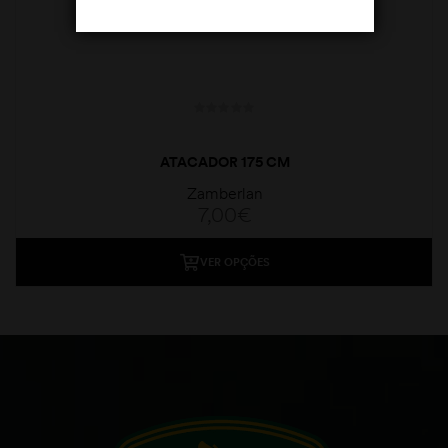
ATACADOR 175 CM
Zamberlan
7,00
€
VER OPÇÕES