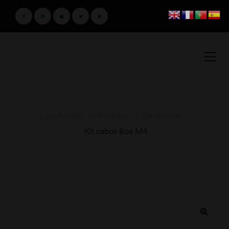
Loja Amster
>
Produtos
>
Zamberlan
>
Kit cabos Boa M4