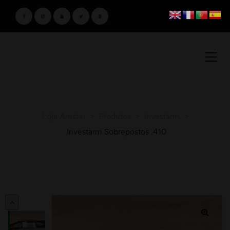
Loja Amster
>
Produtos
>
Investarm
>
Investarm Sobrepostos .410