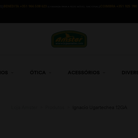
BENEDITA +351 966 508 623
COIMBRA +351 925 780 
S)
(CHAMADA PARA A REDE MÓVEL NACIONAL))
HOS
ÓTICA
ACESSÓRIOS
DIVER
Loja Amster
>
Produtos
>
Ignacio Ugartechea 12GA