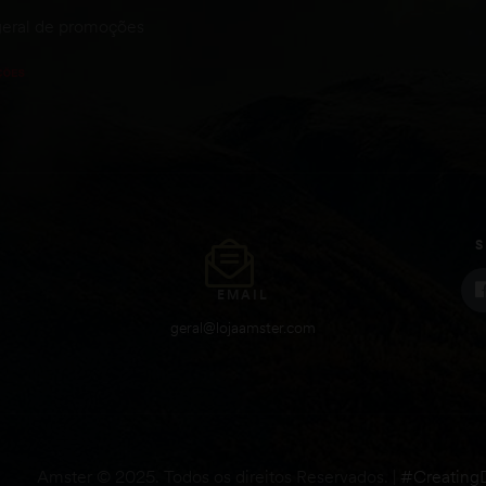
eral de promoções
S
EMAIL
geral@lojaamster.com
Todos os direitos Reservados. |
#Creating