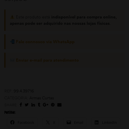
Este produto está
indisponível para compra online,
apenas pode ser adquirido nas nossas lojas físicas
.
Fale connosco via WhatsApp
moções
Enviar e-mail para atendimento
REF:
99.4.39716
CATEGORIA:
Armas Curtas
SHARE:
Partilhar:
Facebook
X
Email
LinkedIn