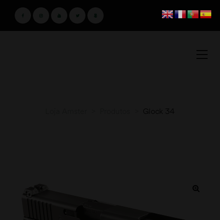
Loja Amster
>
Produtos
>
Glock 34