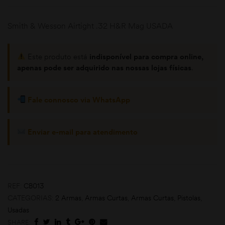
Smith & Wesson Airtight .32 H&R Mag USADA
Este produto está
indisponível para compra online,
apenas pode ser adquirido nas nossas lojas físicas
.
Fale connosco via WhatsApp
moções
Enviar e-mail para atendimento
REF:
CB013
CATEGORIAS:
2 Armas
,
Armas Curtas
,
Armas Curtas
,
Pistolas
,
Usadas
SHARE: