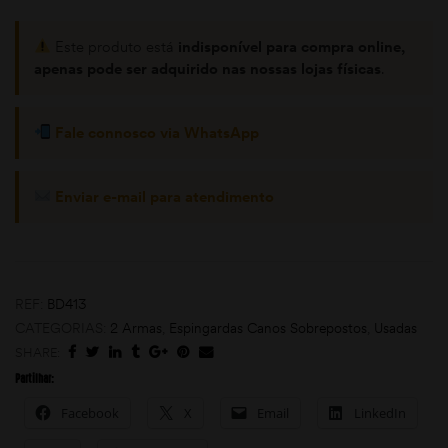
Este produto está
indisponível para compra online,
apenas pode ser adquirido nas nossas lojas físicas
.
Fale connosco via WhatsApp
Enviar e-mail para atendimento
omoções
REF:
BD413
CATEGORIAS:
2 Armas
,
Espingardas Canos Sobrepostos
,
Usadas
SHARE:
Partilhar:
Facebook
X
Email
LinkedIn