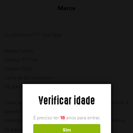
Marca
Cx 25 Fiocchi TT One 28gr
Marca Fiocchi
Modelo TT One
Calibre 12GA
Caixa de 25 munições
28 gramas
Verificar idade
Todas as Armas e Munições só podem ser adquiridas com a
apresentação de documentação comprovativa da
É preciso ter
18
anos para entrar.
Identidade, Licença de Uso e porte de Arma e justificativo
da aquisição ( Carta de Caçador, Licença Federativa,
Sim