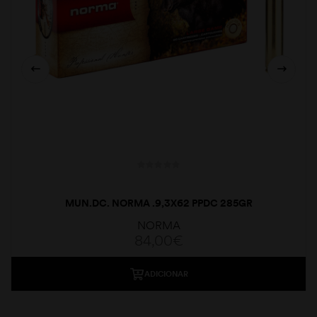
MUN.DC. NORMA .9,3X62 PPDC 285GR
NORMA
84,00
€
ADICIONAR