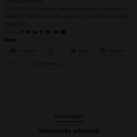
REF:
544.86198700
CATEGORIAS:
3 Munições /Cartuchos
,
Cartuchos De Caça E Tiro
Desportivo
,
Cartuchos De Tiro Desportivo
,
Cartuchos Para Tordos
FIOCCHI
SHARE:
Partilhar:
Facebook
X
Email
LinkedIn
X
WhatsApp
Descrição
Informação adicional