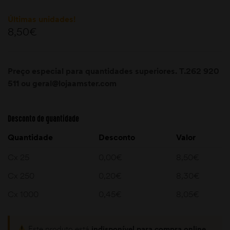
Últimas unidades!
8,50
€
Preço especial para quantidades superiores. T.262 920
511 ou geral@lojaamster.com
moções
Desconto de quantidade
Quantidade
Desconto
Valor
Cx 25
0,00
€
8,50
€
Cx 250
0,20
€
8,30
€
Cx 1000
0,45
€
8,05
€
Este produto está
indisponível para compra online,