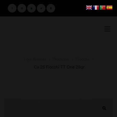
Loja Amster
>
Produtos
>
Fiocchi
>
Cx 25 Fiocchi TT One 28gr