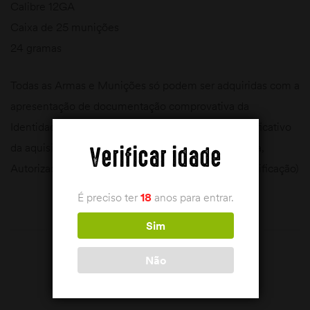
Calibre 12GA
Caixa de 25 munições
24 gramas
Todas as Armas e Munições só podem ser adquiridas com a
apresentação de documentação comprovativa da
Identidade, Licença de Uso e porte de Arma e justificativo
da aquisição ( Carta de Caçador, Licença Federativa,
Verificar idade
Autorização de Compra da P.S.P. ou cartão de identificação)
É preciso ter
18
anos para entrar.
Sim
Não
PRODUTOS RELACIONADOS