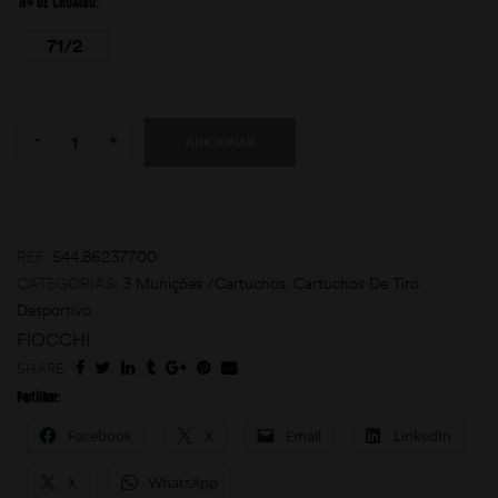
Nº DE CHUMBO
71/2
Quantity:
-
+
ADICIONAR
REF:
544.86237700
CATEGORIAS:
3 Munições /Cartuchos
,
Cartuchos De Tiro
Desportivo
FIOCCHI
SHARE:
Partilhar:
Facebook
X
Email
LinkedIn
X
WhatsApp