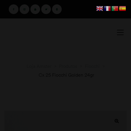
Loja Amster
>
Produtos
>
Fiocchi
>
Cx 25 Fiocchi Golden 24gr