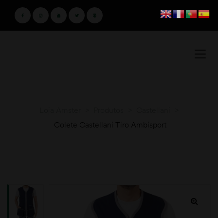
Loja Amster
>
Produtos
>
Castellani
>
Colete Castellani Tiro Ambisport