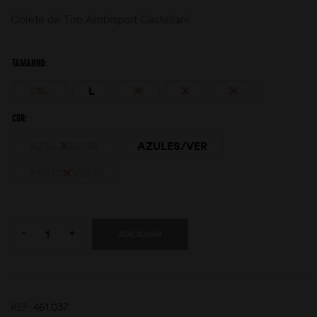
Colete de Tiro Ambisport Castellani
TAMANHO
2XL
L
M
S
XL
COR
moções
AZUL ESCUR
AZULES/VER
PRETO/VERM
Quantity:
-
+
ADICIONAR
REF:
461.037