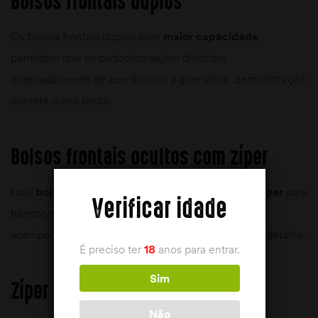
Bolsos frontais duplos
Os bolsos frontais duplos com
maior capacidade
permitem que os cartuchos sejam divididos
ordenadamente de acordo com a gramatura. Sem distração
durante o seu pedal.
Bolsos frontais ocultos com zíper
Dois
bolsos frontais
confortáveis
fechados com zíper
para
Verificar idade
transportar com segurança o celular, o cartão de
acampamento ou a carteira. A praticidade em cada detalhe.
É preciso ter
18
anos para entrar.
Sim
Zíper frontal YKK
Não