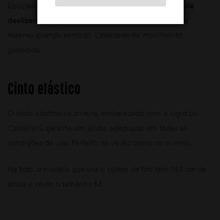
Equipado com um
zíper frontal
robusto
com controle
deslizante duplo
YKK, para abrir facilmente o colete
mesmo quando sentado. Liberdade de movimento
garantida.
Cinto elástico
O cinto elástico na cintura, embelezado com o logotipo
Castellani, garante um ajuste adequado em todas as
condições de uso. Perfeito no verão como no inverno.
Na foto, o modelo que usa o colete de tiro tem 183 cm de
altura e veste o tamanho M.