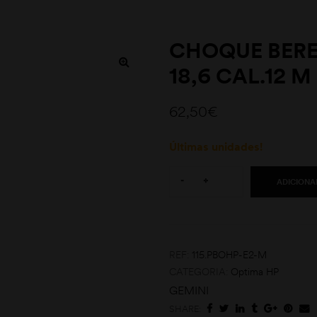
CHOQUE BERE
18,6 CAL.12 M
62,50
€
Últimas unidades!
Quantity:
-
+
ADICIONA
REF:
115.PBOHP-E2-M
CATEGORIA:
Optima HP
GEMINI
SHARE: