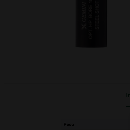
moções
I
Peso