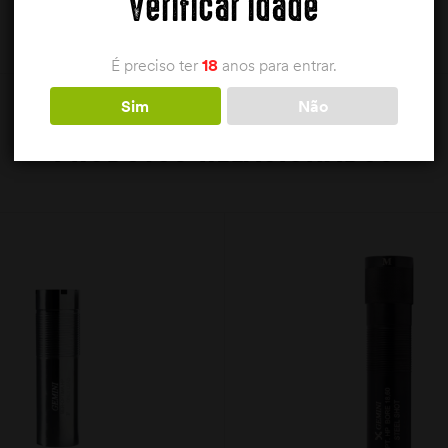
Verificar idade
É preciso ter
18
anos para entrar.
Sim
Não
PRODUTOS RELACIONADOS