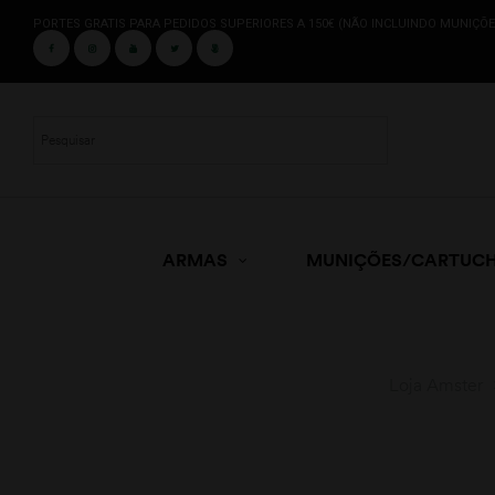
PORTES GRATIS PARA PEDIDOS SUPERIORES A 150€ (NÃO INCLUINDO MUNIÇÕE
ARMAS
MUNIÇÕES/CARTUC
Loja Amster