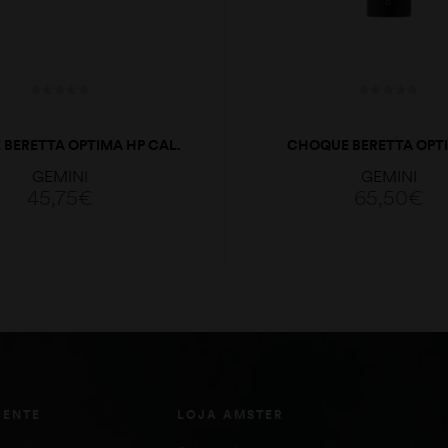
BERETTA OPTIMA HP CAL.
CHOQUE BERETTA OPT
12 M
EXTENDED 18,6 CAL.1
GEMINI
GEMINI
45,75
€
65,50
€
ADICIONAR
ADICIONAR
IENTE
LOJA AMSTER