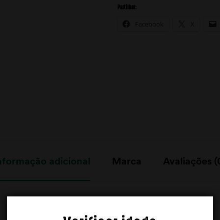
Partilhar:
Facebook
X
nformação adicional
Marca
Avaliações (
0,05 kg