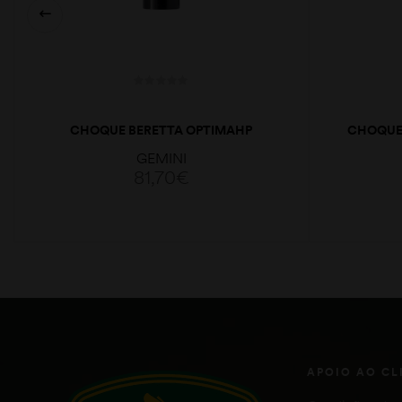
CHOQUE BERETTA OPTIMAHP
CHOQUE 
PORTED 18,6 CAL.2 XF 91MM
GEMINI
81,70
€
ADICIONAR
APOIO AO CL