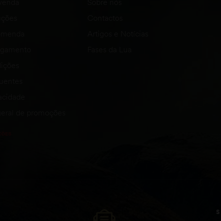
venda
Sobre nós
uções
Contactos
comenda
Artigos e Notícias
agamento
Fases da Lua
ições
quentes
vacidade
eral de promoções
S