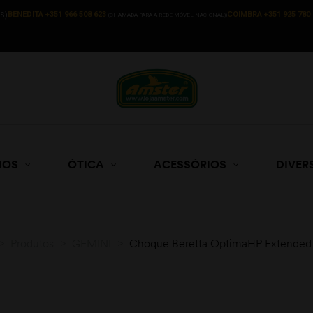
BENEDITA +351 966 508 623
COIMBRA +351 925 780 
S)
(CHAMADA PARA A REDE MÓVEL NACIONAL))
HOS
ÓTICA
ACESSÓRIOS
DIVER
>
Produtos
>
GEMINI
>
Choque Beretta OptimaHP Extended 