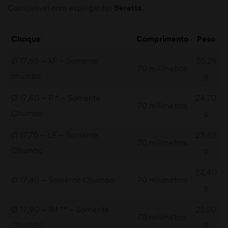
Compatível com espingardas
Beretta
.
Choque
Comprimento
Peso
Ø 17,50 – XF – Somente
25,25
70 milímetros
chumbo
g
Ø 17,60 – F * – Somente
24,70
70 milímetros
Chumbo
g
Ø 17,70 – LF – Somente
23,65
70 milímetros
Chumbo
g
22,40
Ø 17,80 – Somente Chumbo
70 milímetros
g
Ø 17,90 – IM ** – Somente
22,20
70 milímetros
Chumbo
g