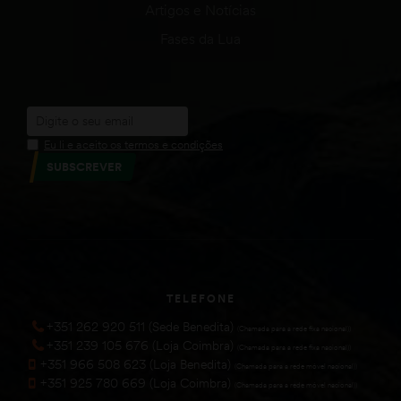
Artigos e Notícias
Fases da Lua
Eu li e aceito os termos e condições
SUBSCREVER
TELEFONE
+351 262 920 511 (Sede Benedita)
(Chamada para a rede fixa nacional))
+351 239 105 676 (Loja Coimbra)
(Chamada para a rede fixa nacional))
+351 966 508 623 (Loja Benedita)
(Chamada para a rede móvel nacional))
+351 925 780 669 (Loja Coimbra)
(Chamada para a rede móvel nacional))