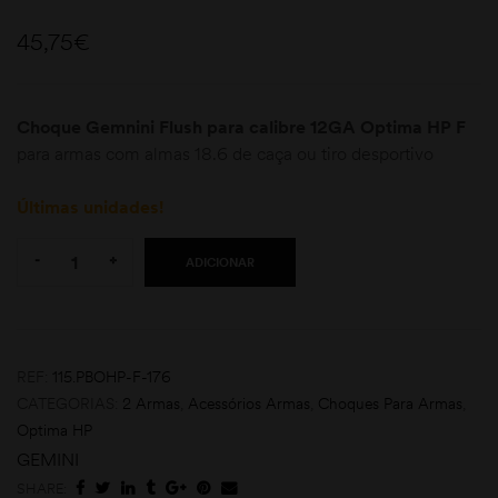
45,75
€
Choque Gemnini Flush para calibre 12GA Optima HP F
para armas com almas 18.6 de caça ou tiro desportivo
Últimas unidades!
moções
Quantity:
-
+
ADICIONAR
REF:
115.PBOHP-F-176
CATEGORIAS:
2 Armas
,
Acessórios Armas
,
Choques Para Armas
,
Optima HP
GEMINI
SHARE: