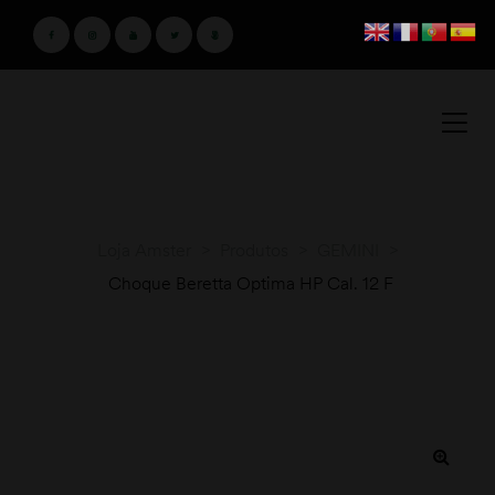
Loja Amster
>
Produtos
>
GEMINI
>
Choque Beretta Optima HP Cal. 12 F