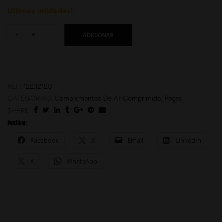
Últimas unidades!
Quantity:
-
+
ADICIONAR
REF:
122.12120
CATEGORIAS:
Complementos De Ar Comprimido
,
Peças
moções
SHARE:
Partilhar:
Facebook
X
Email
LinkedIn
X
WhatsApp