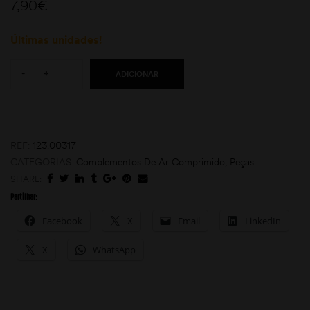
7,90
€
Últimas unidades!
Quantity:
-
+
ADICIONAR
moções
REF:
123.00317
CATEGORIAS:
Complementos De Ar Comprimido
,
Peças
SHARE:
Partilhar:
Facebook
X
Email
LinkedIn
X
WhatsApp