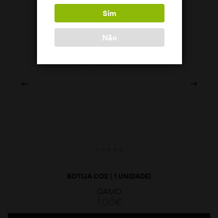
Sim
Não
BOTIJA CO2 ( 1 UNIDADE)
GAMO
1,00
€