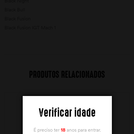
Black Night
Black Bull
Black Fusion
Black Fusion IGT Mach 1
PRODUTOS RELACIONADOS
Verificar idade
É preciso ter
18
anos para entrar.