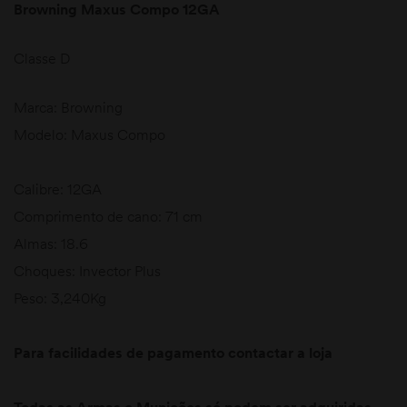
Browning Maxus Compo 12GA
Classe D
Marca: Browning
Modelo: Maxus Compo
Calibre: 12GA
Comprimento de cano: 71 cm
Almas: 18.6
Choques: Invector Plus
Peso: 3,240Kg
Para facilidades de pagamento contactar a loja
Todas as Armas e Munições só podem ser adquiridas