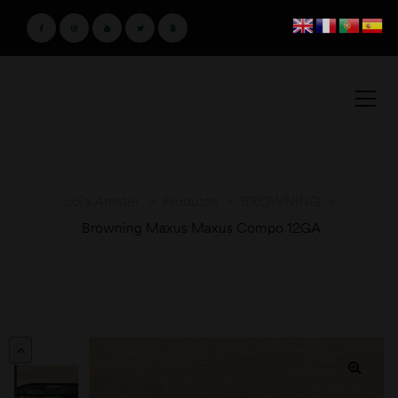
Loja Amster
>
Produtos
>
BROWNING
>
Browning Maxus Maxus Compo 12GA