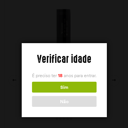
Verificar idade
É preciso ter
18
anos para entrar.
Sim
Não