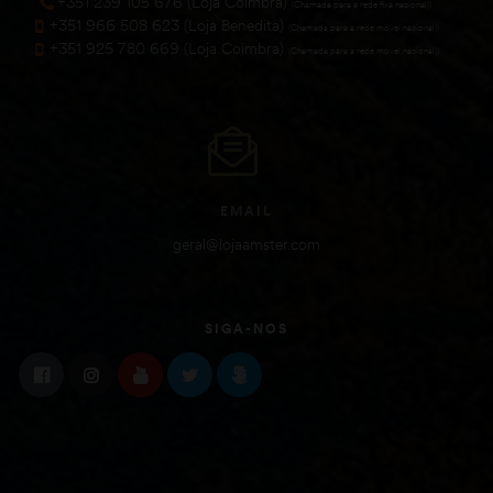
+351 239 105 676 (Loja Coimbra)
(Chamada para a rede fixa nacional))
+351 966 508 623 (Loja Benedita)
(Chamada para a rede móvel nacional))
+351 925 780 669 (Loja Coimbra)
(Chamada para a rede móvel nacional))
EMAIL
geral@lojaamster.com
SIGA-NOS