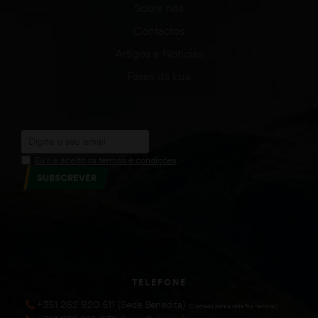
Sobre nós
Contactos
Artigos e Notícias
Fases da Lua
Eu li e aceito os termos e condições
SUBSCREVER
TELEFONE
+351 262 920 511 (Sede Benedita)
(Chamada para a rede fixa nacional))