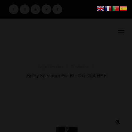
Loja Amster
>
Produtos
>
Briley Spectrum Por. BL. Oxi. Opt HP F