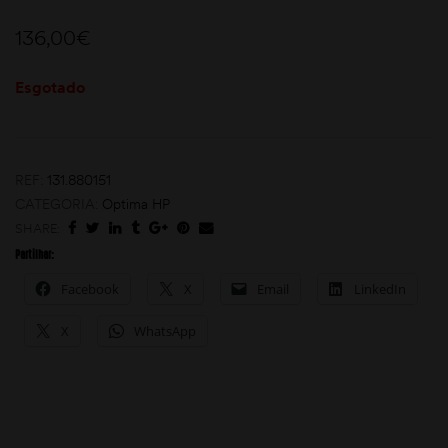
136,00
€
Esgotado
REF:
131.880151
moções
CATEGORIA:
Optima HP
SHARE:
Partilhar:
Facebook
X
Email
LinkedIn
X
WhatsApp