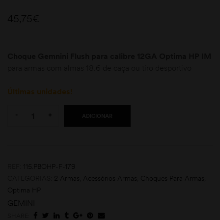
45,75
€
Choque Gemnini Flush para calibre 12GA Optima HP IM
para armas com almas 18.6 de caça ou tiro desportivo
Últimas unidades!
moções
Quantity:
-
+
ADICIONAR
REF:
115.PBOHP-F-179
CATEGORIAS:
2 Armas
,
Acessórios Armas
,
Choques Para Armas
,
Optima HP
GEMINI
SHARE: