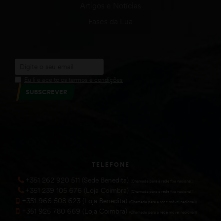
Artigos e Notícias
Fases da Lua
Eu li e aceito os termos e condições
SUBSCREVER
TELEFONE
+351 262 920 511 (Sede Benedita)
(Chamada para a rede fixa nacional))
+351 239 105 676 (Loja Coimbra)
(Chamada para a rede fixa nacional))
+351 966 508 623 (Loja Benedita)
(Chamada para a rede móvel nacional))
+351 925 780 669 (Loja Coimbra)
(Chamada para a rede móvel nacional))