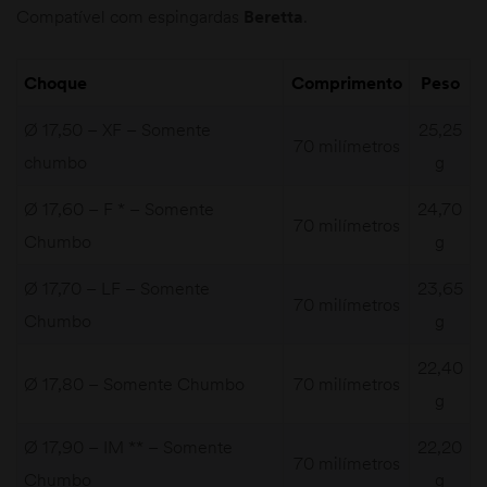
Compatível com espingardas
Beretta
.
Choque
Comprimento
Peso
Ø 17,50 – XF – Somente
25,25
70 milímetros
chumbo
g
Ø 17,60 – F * – Somente
24,70
70 milímetros
Chumbo
g
Ø 17,70 – LF – Somente
23,65
70 milímetros
Chumbo
g
22,40
Ø 17,80 – Somente Chumbo
70 milímetros
g
Ø 17,90 – IM ** – Somente
22,20
70 milímetros
Chumbo
g