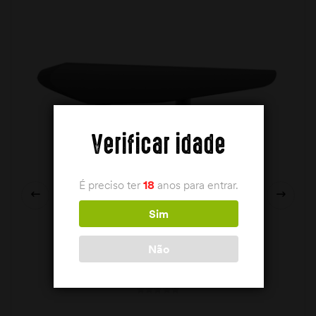
Verificar idade
É preciso ter
18
anos para entrar.
Sim
Não