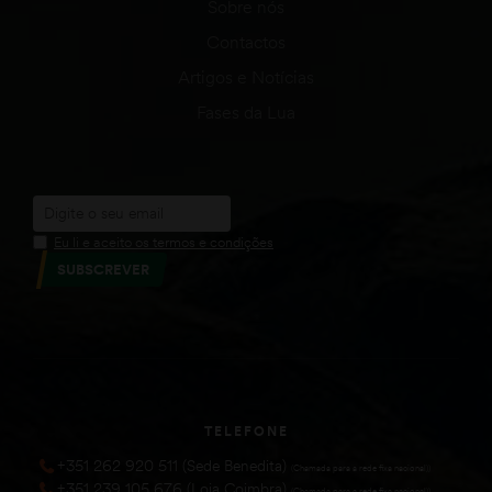
Sobre nós
Contactos
Artigos e Notícias
Fases da Lua
Eu li e aceito os termos e condições
SUBSCREVER
TELEFONE
+351 262 920 511 (Sede Benedita)
(Chamada para a rede fixa nacional))
+351 239 105 676 (Loja Coimbra)
(Chamada para a rede fixa nacional))