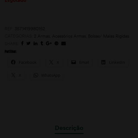
Esgotado
REF:
357.1419980152
CATEGORIAS:
2 Armas
,
Acessórios Armas
,
Bolsas/ Malas Rigidas
SHARE:
Partilhar:
moções
Facebook
X
Email
LinkedIn
X
WhatsApp
Descrição