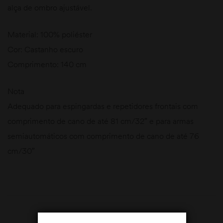
alça de ombro ajustável.
Material: 100% poliéster
Cor: Castanho escuro
Comprimento: 140 cm
Nota
Adequado para espingardas e repetidores frontais com
comprimento de cano de até 81 cm/32″ e para armas
semiautomáticos com comprimento de cano de até 76
cm/30″