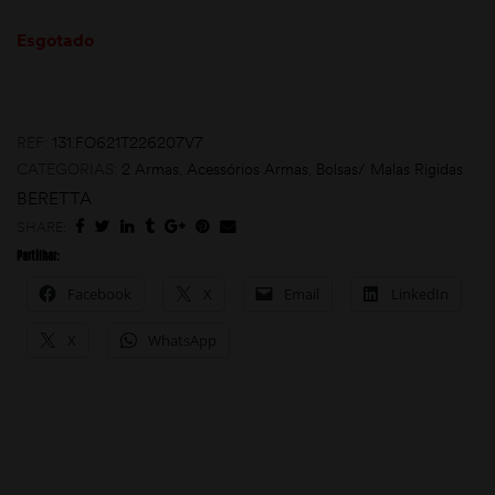
Esgotado
REF:
131.FO621T226207V7
CATEGORIAS:
2 Armas
,
Acessórios Armas
,
Bolsas/ Malas Rigidas
BERETTA
moções
SHARE:
Partilhar:
Facebook
X
Email
LinkedIn
X
WhatsApp