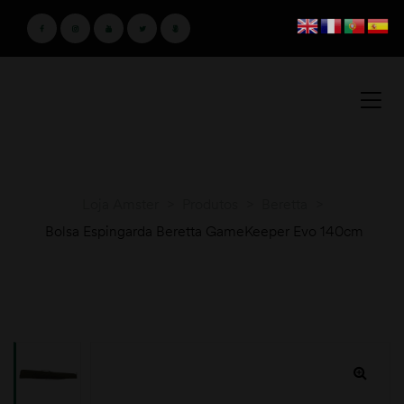
Loja Amster
>
Produtos
>
Beretta
>
Bolsa Espingarda Beretta GameKeeper Evo 140cm