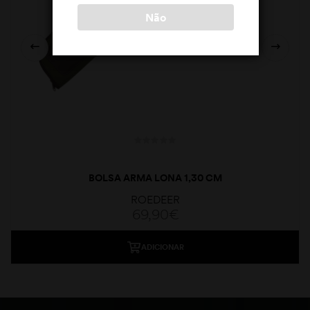
Não
BOLSA ARMA LONA 1,30 CM
ROEDEER
69,90
€
ADICIONAR