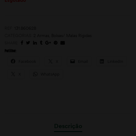
Esgotado
REF:
131.860628
CATEGORIAS:
2 Armas
,
Bolsas/ Malas Rigidas
SHARE:
Partilhar:
moções
Facebook
X
Email
LinkedIn
X
WhatsApp
Descrição