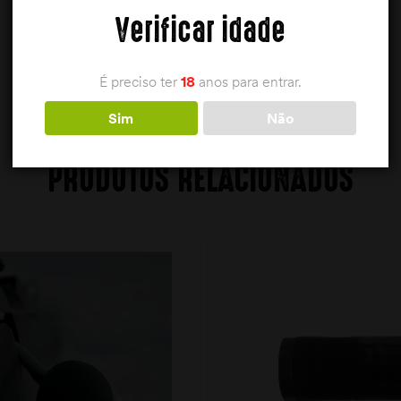
Verificar idade
É preciso ter
18
anos para entrar.
Sim
Não
PRODUTOS RELACIONADOS