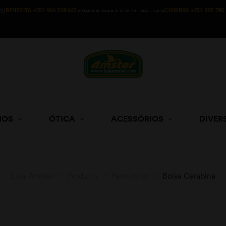
BENEDITA +351 966 508 623
COIMBRA +351 925 780 
S)
(CHAMADA PARA A REDE MÓVEL NACIONAL))
HOS
ÓTICA
ACESSÓRIOS
DIVER
Loja Amster
>
Produtos
>
Percussion
>
Bolsa Carabina