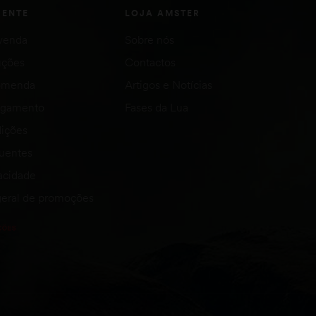
IENTE
LOJA AMSTER
venda
Sobre nós
uções
Contactos
comenda
Artigos e Notícias
agamento
Fases da Lua
ições
quentes
vacidade
eral de promoções