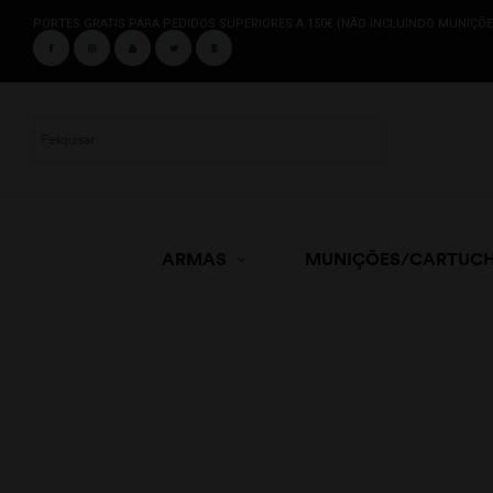
PORTES GRATIS PARA PEDIDOS SUPERIORES A 150€ (NÃO INCLUINDO MUNIÇÕE
ARMAS
MUNIÇÕES/CARTUC