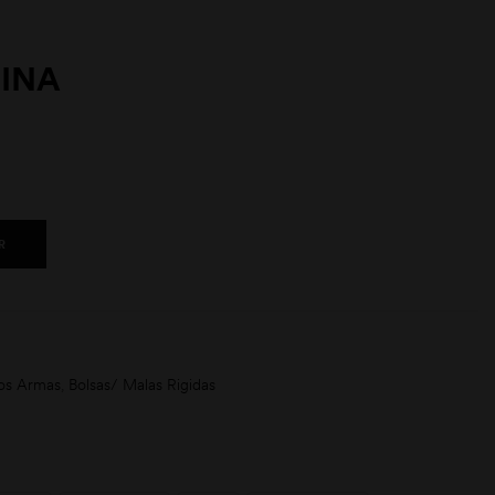
INA
R
os Armas
,
Bolsas/ Malas Rigidas