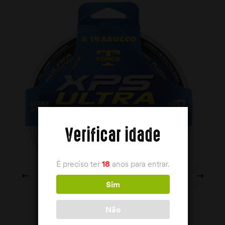
Verificar idade
É preciso ter
18
anos para entrar.
Sim
Não