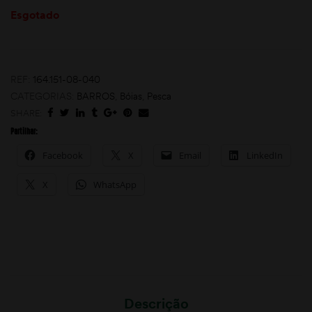
Esgotado
REF:
164.151-08-040
CATEGORIAS:
BARROS
,
Bóias
,
Pesca
SHARE:
Partilhar:
moções
Facebook
X
Email
LinkedIn
X
WhatsApp
Descrição