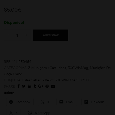
85,00
€
Disponível
Quantity:
-
+
ADICIONAR
moções
REF:
141.1230464
CATEGORIAS:
3 Munições /Cartuchos
,
300WinMag
,
Munições De
Caça Maior
ETIQUETA:
Balas Sellier & Bellot 300WIN MAG SPCE0
SHARE:
Partilhar:
Facebook
X
Email
LinkedIn
X
WhatsApp