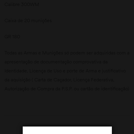
Calibre 300WM
Caixa de 20 munições
GR 180
Todas as Armas e Munições só podem ser adquiridas com a
apresentação de documentação comprovativa da
Identidade, Licença de Uso e porte de Arma e justificativo
da aquisição ( Carta de Caçador, Licença Federativa,
Autorização de Compra da P.S.P. ou cartão de identificação)