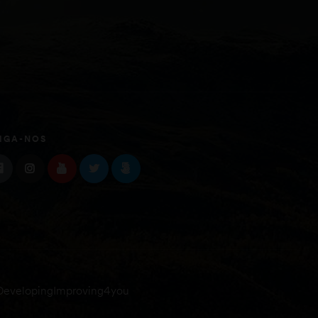
IGA-NOS
DevelopingImproving4you