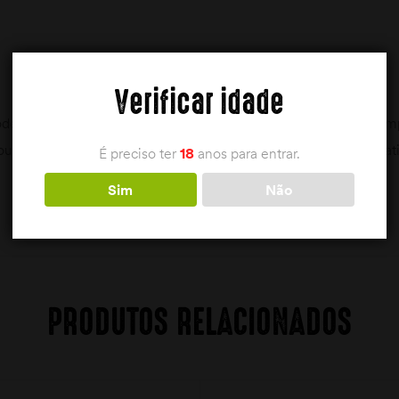
Verificar idade
dem ser adquiridas com a apresentação de documentação compr
ou justificativo da aquisição ( Carta de Caçador, Licença Feder
É preciso ter
18
anos para entrar.
Sim
Não
PRODUTOS RELACIONADOS