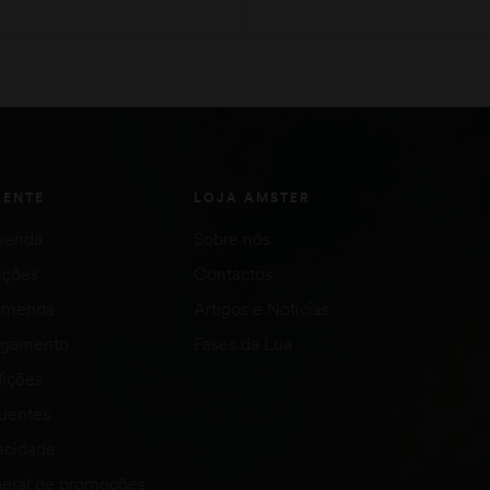
ADICIONAR
ADICIONAR
IENTE
LOJA AMSTER
venda
Sobre nós
uções
Contactos
comenda
Artigos e Notícias
agamento
Fases da Lua
ições
quentes
vacidade
eral de promoções