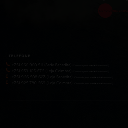
TELEFONE
+351 262 920 511 (Sede Benedita)
(Chamada para a rede fixa nacional))
+351 239 105 676 (Loja Coimbra)
(Chamada para a rede fixa nacional))
+351 966 508 623 (Loja Benedita)
(Chamada para a rede móvel nacional))
+351 925 780 669 (Loja Coimbra)
(Chamada para a rede móvel nacional))
Amster © 2025. 