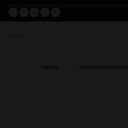
PORTES GRATIS PARA PEDIDOS SUPERIORES A 150€ (NÃO INCLUINDO MUNIÇÕE
ARMAS
MUNIÇÕES/CARTUC
L