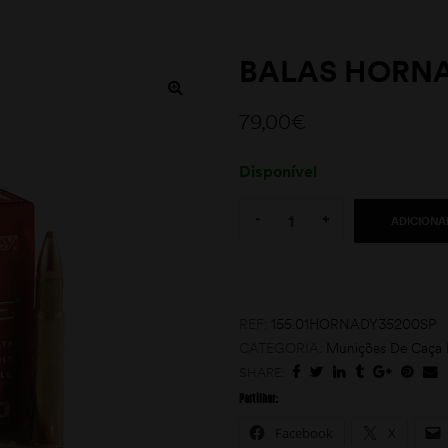
BALAS HORNA
79,00
€
Disponível
Quantity:
-
+
ADICIONA
REF:
155.01HORNADY35200SP
CATEGORIA:
Munições De Caça 
SHARE:
Partilhar:
Facebook
X