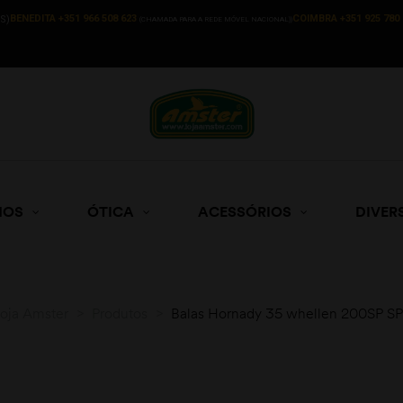
BENEDITA +351 966 508 623
COIMBRA +351 925 780 
S)
(CHAMADA PARA A REDE MÓVEL NACIONAL))
HOS
ÓTICA
ACESSÓRIOS
DIVER
oja Amster
>
Produtos
>
Balas Hornady 35 whellen 200SP S