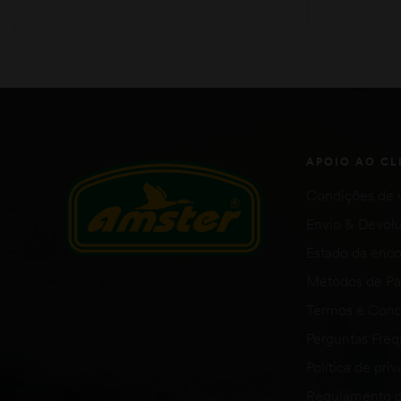
ADICIONAR
APOIO AO CL
Condições de 
Envio & Devol
Estado da en
Métodos de P
Termos e Cond
Perguntas Fre
Política de pri
Regulamento g