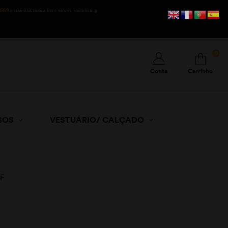
669
(CHAMADA PARA A REDE MÓVEL NACIONAL))
0
Conta
Carrinho
SOS
VESTUÁRIO/ CALÇADO
PF