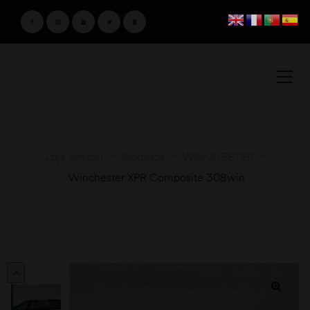
Loja Amster
>
Produtos
>
WINCHESTER
>
Winchester XPR Composite 308win