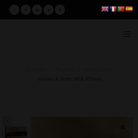
Loja Amster
>
Produtos
>
Webley Scott
>
Webley & Scott 941B 410mm