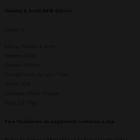
Webley & Scott 941B 410mm
Classe D
Marca: Webley & Scott
Modelo: 941B
Calibre: 410mm
Comprimento de cano: 71cm
Almas: 10.4
Choques: Mobil Choque
Peso: 2,670Kg
Para facilidades de pagamento contactar a loja
Todas as Armas e Munições só podem ser adquiridas