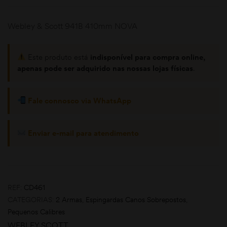
Webley & Scott 941B 410mm NOVA
Este produto está
indisponível para compra online,
apenas pode ser adquirido nas nossas lojas físicas
.
Fale connosco via WhatsApp
moções
Enviar e-mail para atendimento
REF:
CD461
CATEGORIAS:
2 Armas
,
Espingardas Canos Sobrepostos
,
Pequenos Calibres
WEBLEY SCOTT