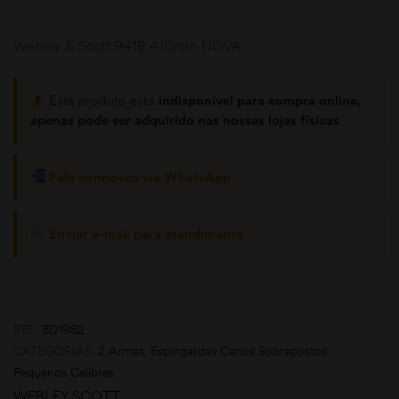
Webley & Scott 941B 410mm NOVA
Este produto está
indisponível para compra online,
apenas pode ser adquirido nas nossas lojas físicas
.
Fale connosco via WhatsApp
omoções
Enviar e-mail para atendimento
REF:
BD1982
CATEGORIAS:
2 Armas
,
Espingardas Canos Sobrepostos
,
Pequenos Calibres
WEBLEY SCOTT