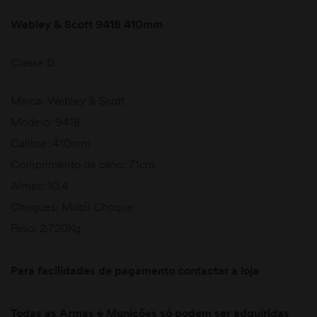
Webley & Scott 941B 410mm
Classe D
Marca: Webley & Scott
Modelo: 941B
Calibre: 410mm
Comprimento de cano: 71cm
Almas: 10.4
Choques: Mobil Choque
Peso: 2,720Kg
Para facilidades de pagamento contactar a loja
Todas as Armas e Munições só podem ser adquiridas