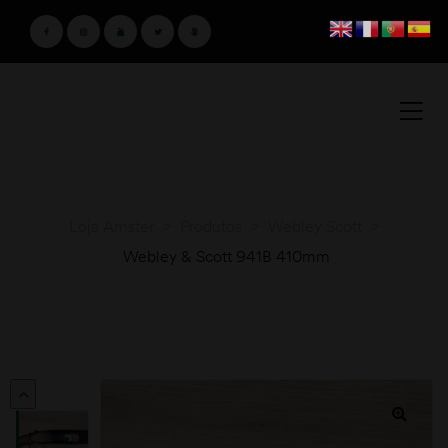
Loja Amster
>
Produtos
>
Webley Scott
>
Webley & Scott 941B 410mm