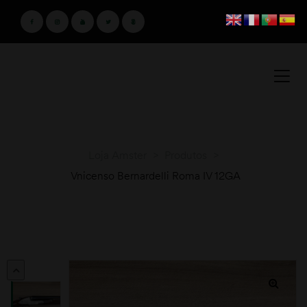
Loja Amster
>
Produtos
>
Vnicenso Bernardelli Roma IV 12GA