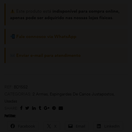
Este produto está
indisponível para compra online,
apenas pode ser adquirido nas nossas lojas físicas
.
Fale connosco via WhatsApp
Enviar e-mail para atendimento
moções
REF:
BD1552
CATEGORIAS:
2 Armas
,
Espingardas De Canos Justapostos
,
Usadas
SHARE:
Partilhar:
Facebook
X
Email
LinkedIn