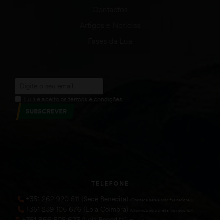
Contactos
Artigos e Notícias
Fases da Lua
Eu li e aceito os termos e condições
SUBSCREVER
TELEFONE
+351 262 920 511 (Sede Benedita)
(Chamada para a rede fixa nacional))
+351 239 105 676 (Loja Coimbra)
(Chamada para a rede fixa nacional))
+351 966 508 623 (Loja Benedita)