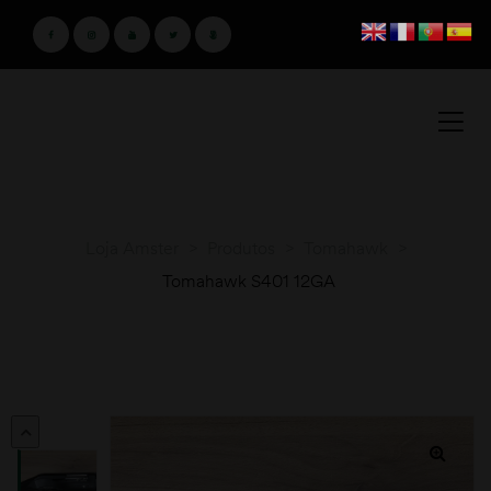
Loja Amster
>
Produtos
>
Tomahawk
>
Tomahawk S401 12GA