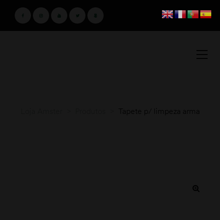
Loja Amster
>
Produtos
>
Tapete p/ limpeza arma