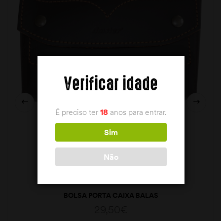
Verificar idade
É preciso ter
18
anos para entrar.
Sim
Não
BOLSA PORTA CAIXA BALAS
29,50
€