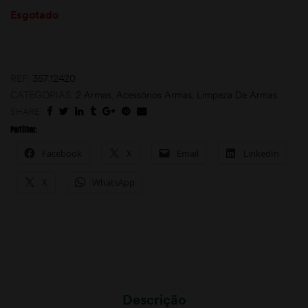
Esgotado
REF:
357.12420
CATEGORIAS:
2 Armas
,
Acessórios Armas
,
Limpeza De Armas
SHARE:
Partilhar:
moções
Facebook
X
Email
LinkedIn
X
WhatsApp
Descrição