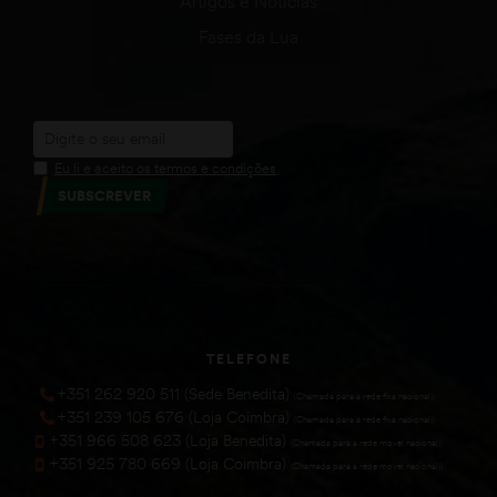
Artigos e Notícias
Fases da Lua
Eu li e aceito os termos e condições
SUBSCREVER
TELEFONE
+351 262 920 511 (Sede Benedita)
(Chamada para a rede fixa nacional))
+351 239 105 676 (Loja Coimbra)
(Chamada para a rede fixa nacional))
+351 966 508 623 (Loja Benedita)
(Chamada para a rede móvel nacional))
+351 925 780 669 (Loja Coimbra)
(Chamada para a rede móvel nacional))