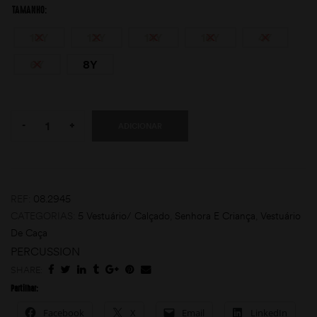
TAMANHO
10Y
12Y
14Y
16Y
4Y
6Y
8Y
Quantity:
-
+
ADICIONAR
moções
REF:
08.2945
CATEGORIAS:
5 Vestuário/ Calçado
,
Senhora E Criança
,
Vestuário
De Caça
PERCUSSION
SHARE:
Partilhar:
Facebook
X
Email
LinkedIn