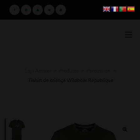
Loja Amster
>
Produtos
>
Percussion
>
Tishirt de criança Wildboar Republique