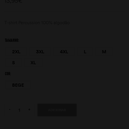
13,95
€
T-shirt Percussion 100% algodão
TAMANHO
2XL
3XL
4XL
L
M
moções
S
XL
COR
BEGE
Quantity:
-
+
ADICIONAR