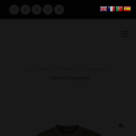
Loja Amster
>
Produtos
>
Percussion
>
T-Shirt Compagnie