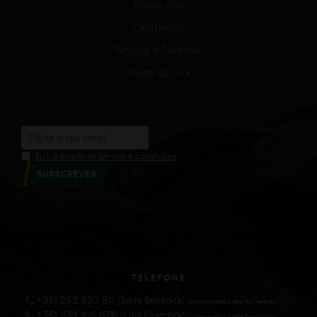
Sobre nós
Contactos
Artigos e Notícias
Fases da Lua
Eu li e aceito os termos e condições
SUBSCREVER
TELEFONE
+351 262 920 511 (Sede Benedita)
(Chamada para a rede fixa nacional))
+351 239 105 676 (Loja Coimbra)
(Chamada para a rede fixa nacional))