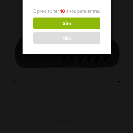
É preciso ter
18
anos para entrar.
Sim
Não