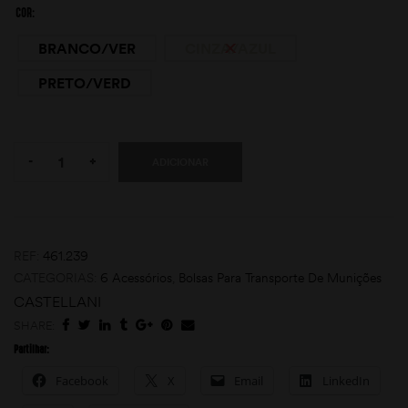
COR
BRANCO/VER
CINZA/AZUL
PRETO/VERD
Quantity:
-
+
ADICIONAR
moções
REF:
461.239
CATEGORIAS:
6 Acessórios
,
Bolsas Para Transporte De Munições
CASTELLANI
SHARE:
Partilhar:
Facebook
X
Email
LinkedIn