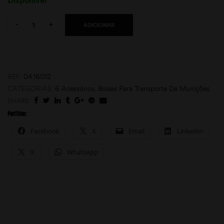
Disponível
Quantity:
-
+
ADICIONAR
REF:
04.16012
CATEGORIAS:
6 Acessórios
,
Bolsas Para Transporte De Munições
moções
SHARE:
Partilhar:
Facebook
X
Email
LinkedIn
X
WhatsApp