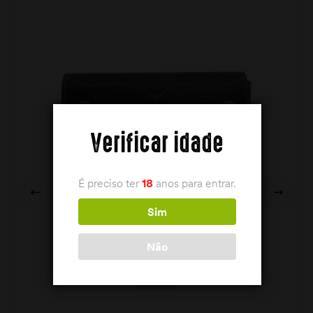
Verificar idade
É preciso ter
18
anos para entrar.
Sim
Não