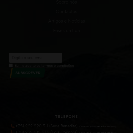
Sobre nós
Contactos
Artigos e Notícias
Fases da Lua
Eu li e aceito os termos e condições
SUBSCREVER
TELEFONE
+351 262 920 511 (Sede Benedita)
(Chamada para a rede fixa nacional))
+351 239 105 676 (Loja Coimbra)
(Chamada para a rede fixa nacional))